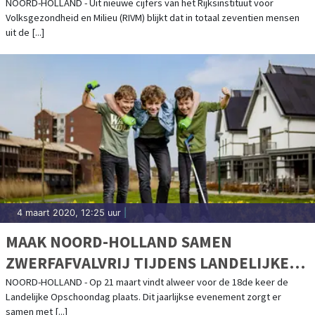
NOORD-HOLLAND - Uit nieuwe cijfers van het Rijksinstituut voor
Volksgezondheid en Milieu (RIVM) blijkt dat in totaal zeventien mensen
uit de [...]
4 maart 2020, 12:25 uur
|
MAAK NOORD-HOLLAND SAMEN
ZWERFAFVALVRIJ TIJDENS LANDELIJKE
OPSCHOONDAG OP 21 MAART
NOORD-HOLLAND - Op 21 maart vindt alweer voor de 18de keer de
Landelijke Opschoondag plaats. Dit jaarlijkse evenement zorgt er
samen met [...]