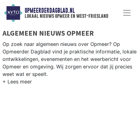
OPMEERDERDAGBLAD.NL
lokaal nieuws opmeer en west-friesland
ALGEMEEN NIEUWS OPMEER
Op zoek naar algemeen nieuws over Opmeer? Op
Opmeerder Dagblad vind je praktische informatie, lokale
ontwikkelingen, evenementen en het weerbericht voor
Opmeer en omgeving. Wij zorgen ervoor dat jij precies
weet wat er speelt.
PRAKTISCHE INFORMATIE OPMEER
Van werkzaamheden op de N507 en dorpsfeesten in
Spanbroek en Hoogwoud tot het weersbericht voor
West-Friesland rondom Opmeer.