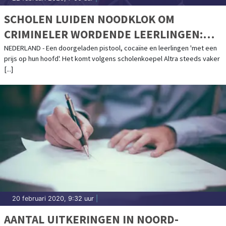
SCHOLEN LUIDEN NOODKLOK OM
CRIMINELER WORDENDE LEERLINGEN:
"PROBLEEM BESPREEKBAAR MAKEN"
NEDERLAND - Een doorgeladen pistool, cocaïne en leerlingen 'met een
prijs op hun hoofd'. Het komt volgens scholenkoepel Altra steeds vaker
[...]
20 februari 2020, 9:32 uur
|
AANTAL UITKERINGEN IN NOORD-