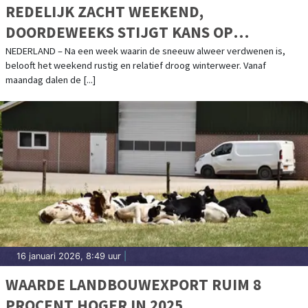
REDELIJK ZACHT WEEKEND,
DOORDEWEEKS STIJGT KANS OP
NACHTVORST
NEDERLAND – Na een week waarin de sneeuw alweer verdwenen is,
belooft het weekend rustig en relatief droog winterweer. Vanaf
maandag dalen de [...]
16 januari 2026, 8:49 uur
|
WAARDE LANDBOUWEXPORT RUIM 8
PROCENT HOGER IN 2025