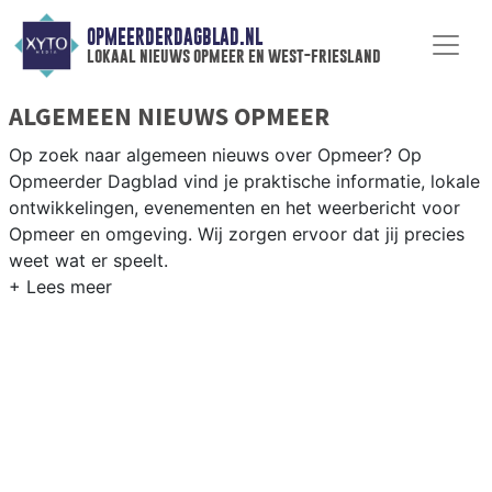
OPMEERDERDAGBLAD.NL
lokaal nieuws opmeer en west-friesland
ALGEMEEN NIEUWS OPMEER
Op zoek naar algemeen nieuws over Opmeer? Op
Opmeerder Dagblad vind je praktische informatie, lokale
ontwikkelingen, evenementen en het weerbericht voor
Opmeer en omgeving. Wij zorgen ervoor dat jij precies
weet wat er speelt.
PRAKTISCHE INFORMATIE OPMEER
Van werkzaamheden op de N507 en dorpsfeesten in
Spanbroek en Hoogwoud tot het weersbericht voor
West-Friesland rondom Opmeer.