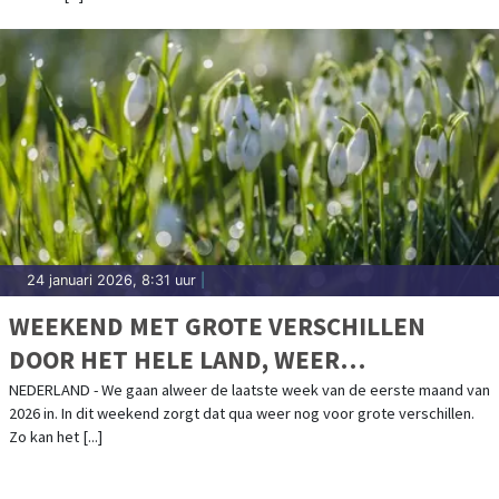
24 januari 2026, 8:31 uur
|
WEEKEND MET GROTE VERSCHILLEN
DOOR HET HELE LAND, WEER
GELEIDELIJK WAT ZACHTER IN LAATSTE
NEDERLAND - We gaan alweer de laatste week van de eerste maand van
2026 in. In dit weekend zorgt dat qua weer nog voor grote verschillen.
WEEK JANUARI
Zo kan het [...]