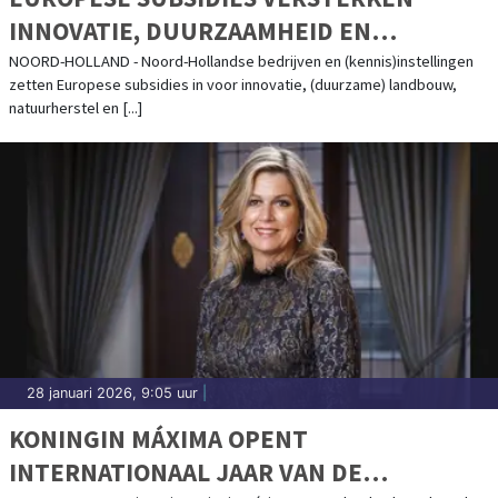
INNOVATIE, DUURZAAMHEID EN
LANDBOUW IN NOORD-HOLLAND
NOORD-HOLLAND - Noord-Hollandse bedrijven en (kennis)instellingen
zetten Europese subsidies in voor innovatie, (duurzame) landbouw,
natuurherstel en [...]
28 januari 2026, 9:05 uur
|
KONINGIN MÁXIMA OPENT
INTERNATIONAAL JAAR VAN DE