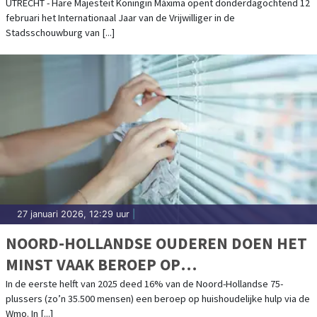
VRIJWILLIGER
UTRECHT - Hare Majesteit Koningin Máxima opent donderdagochtend 12
februari het Internationaal Jaar van de Vrijwilliger in de
Stadsschouwburg van [...]
27 januari 2026, 12:29 uur
|
NOORD-HOLLANDSE OUDEREN DOEN HET
MINST VAAK BEROEP OP
HUISHOUDELIJKE HULP VIA WMO
In de eerste helft van 2025 deed 16% van de Noord-Hollandse 75-
plussers (zo’n 35.500 mensen) een beroep op huishoudelijke hulp via de
Wmo. In [...]