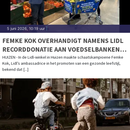
5 juni 2026, 10:19 uur
|
FEMKE KOK OVERHANDIGT NAMENS LIDL
RECORDDONATIE AAN VOEDSELBANKEN
NEDERLAND: 760.000 KG VERSE GROENTE
HUIZEN - In de Lidl‑winkel in Huizen maakte schaatskampioene Femke
Kok, Lidl’s ambassadrice in het promoten van een gezonde leefstijl,
EN FRUIT
bekend dat [...]