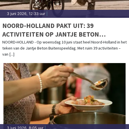
3 juni 2026, 12:33 uur
|
NOORD-HOLLAND PAKT UIT: 39
ACTIVITEITEN OP JANTJE BETON
BUITENSPEELDAG
NOORD-HOLLAND - Op woensdag 10 juni staat heel Noord-Holland in het
teken van de Jantje Beton Buitenspeeldag. Met ruim 39 activiteiten –
van [...]
3 juni 2026, 8:05 uur
|