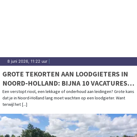
8 juni 2026, 11:22 uur
|
GROTE TEKORTEN AAN LOODGIETERS IN
NOORD-HOLLAND: BIJNA 10 VACATURES
PER WERKZOEKENDE
Een verstopt riool, een lekkage of onderhoud aan leidingen? Grote kans
dat je in Noord-Holland lang moet wachten op een loodgieter. Want
terwijl het [...]