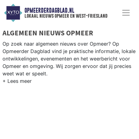
OPMEERDERDAGBLAD.NL
lokaal nieuws opmeer en west-friesland
ALGEMEEN NIEUWS OPMEER
Op zoek naar algemeen nieuws over Opmeer? Op
Opmeerder Dagblad vind je praktische informatie, lokale
ontwikkelingen, evenementen en het weerbericht voor
Opmeer en omgeving. Wij zorgen ervoor dat jij precies
weet wat er speelt.
PRAKTISCHE INFORMATIE OPMEER
Van werkzaamheden op de N507 en dorpsfeesten in
Spanbroek en Hoogwoud tot het weersbericht voor
West-Friesland rondom Opmeer.