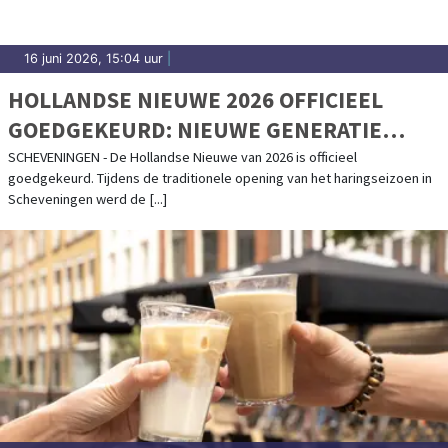
16 juni 2026, 15:04 uur
|
HOLLANDSE NIEUWE 2026 OFFICIEEL
GOEDGEKEURD: NIEUWE GENERATIE
GEEFT STARTSEIN VOOR HARINGSEIZOEN
SCHEVENINGEN - De Hollandse Nieuwe van 2026 is officieel
goedgekeurd. Tijdens de traditionele opening van het haringseizoen in
Scheveningen werd de [...]