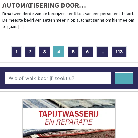
AUTOMATISERING DOOR
PERSONEELSTEKORT
Bijna twee derde van de bedrijven heeft last van een personeelstekort.
De meeste bedrijven zetten meer in op automatisering om hiermee om
te gaan. [...]
1
2
3
4
(current)
5
6
...
113