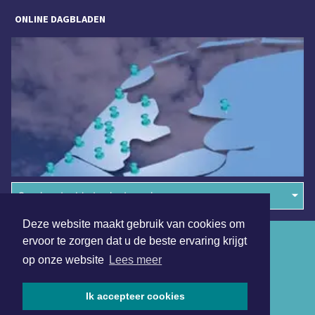
ONLINE DAGBLADEN
Overige dagbladen in de regio
Deze website maakt gebruik van cookies om
Algemene voorwaarden
ervoor te zorgen dat u de beste ervaring krijgt
op onze website
Lees meer
Disclaimer
Privacy Statement
Ik accepteer cookies