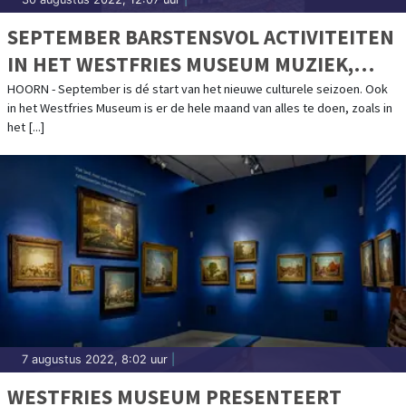
SEPTEMBER BARSTENSVOL ACTIVITEITEN
IN HET WESTFRIES MUSEUM MUZIEK,
HOGE LUCHTEN ÉN EEN KIJKJE IN DE
HOORN - September is dé start van het nieuwe culturele seizoen. Ook
in het Westfries Museum is er de hele maand van alles te doen, zoals in
TOEKOMST
het [...]
7 augustus 2022, 8:02 uur
|
WESTFRIES MUSEUM PRESENTEERT