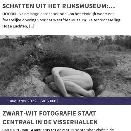
SCHATTEN UIT HET RIJKSMUSEUM:
TENTOONSTELLING HOGE LUCHTEN VAN
HOORN - Na de lange coronaperiode kon het eindelijk weer: een
feestelijke opening voor het Westfries Museum. De tentoonstelling
START
Hoge Luchten, [...]
1 augustus 2022, 16:06 uur
|
ZWART-WIT FOTOGRAFIE STAAT
CENTRAAL IN DE VISSERHALLEN
IJMUIDEN - Van 14 augustus tot en met 25 september vindt in de