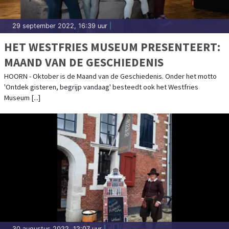
29 september 2022, 16:39 uur
|
HET WESTFRIES MUSEUM PRESENTEERT:
MAAND VAN DE GESCHIEDENIS
HOORN - Oktober is de Maand van de Geschiedenis. Onder het motto
'Ontdek gisteren, begrijp vandaag' besteedt ook het Westfries
Museum [...]
30 augustus 2022, 12:07 uur
|