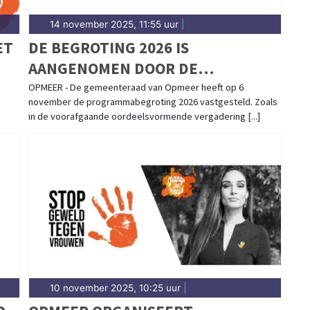
14 november 2025, 11:55 uur
|
ET
DE BEGROTING 2026 IS
AANGENOMEN DOOR DE
GEMEENTERAAD
OPMEER - De gemeenteraad van Opmeer heeft op 6
november de programmabegroting 2026 vastgesteld. Zoals
in de voorafgaande oordeelsvormende vergadering [...]
10 november 2025, 10:25 uur
|