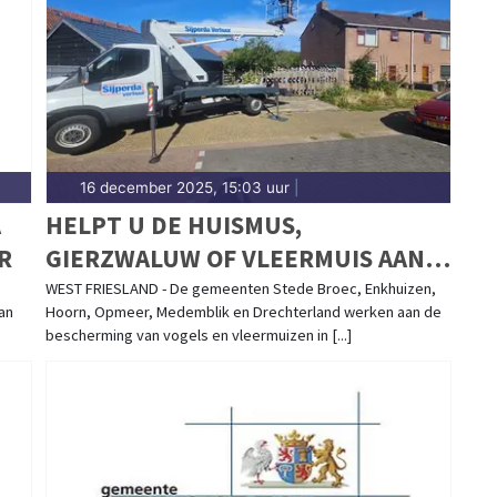
 de gemeente Opmeer. Hier vind je het complete
16 december 2025, 15:03 uur
|
A
HELPT U DE HUISMUS,
R
GIERZWALUW OF VLEERMUIS AAN
EEN PLEK IN UW BUURT?
WEST FRIESLAND - De gemeenten Stede Broec, Enkhuizen,
an
Hoorn, Opmeer, Medemblik en Drechterland werken aan de
WESTFRIESE GEMEENTEN ZOEKEN
bescherming van vogels en vleermuizen in [...]
ADRESSEN VOOR NESTKASTEN