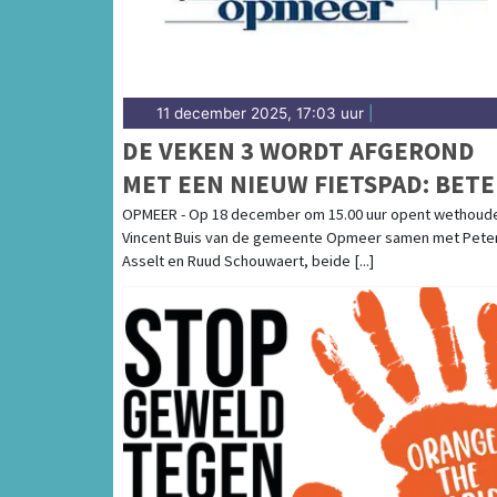
11 december 2025, 17:03 uur
|
DE VEKEN 3 WORDT AFGEROND
MET EEN NIEUW FIETSPAD: BET
BEREIKBAARHEID ÉN EXTRA
OPMEER - Op 18 december om 15.00 uur opent wethoud
Vincent Buis van de gemeente Opmeer samen met Pete
VEILIGHEID
Asselt en Ruud Schouwaert, beide [...]