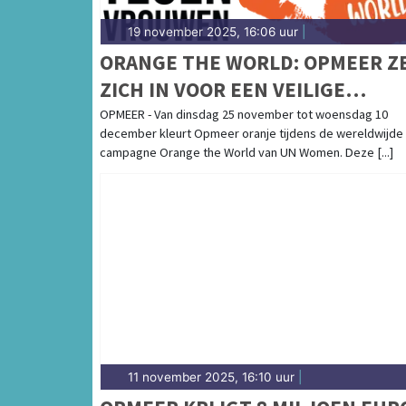
19 november 2025, 16:06 uur
|
ORANGE THE WORLD: OPMEER Z
ZICH IN VOOR EEN VEILIGE
OMGEVING VOOR VROUWEN EN
OPMEER - Van dinsdag 25 november tot woensdag 10
december kleurt Opmeer oranje tijdens de wereldwijde
MEISJES
campagne Orange the World van UN Women. Deze [...]
11 november 2025, 16:10 uur
|