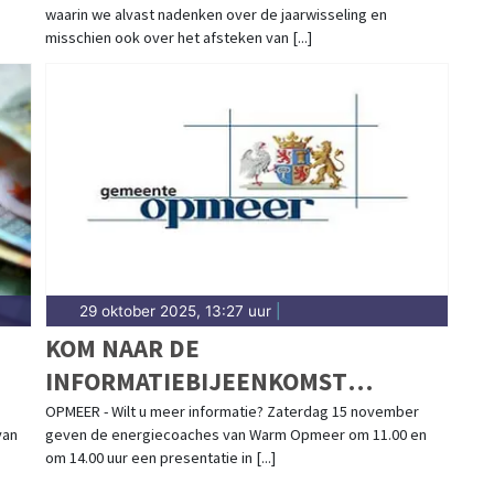
waarin we alvast nadenken over de jaarwisseling en
misschien ook over het afsteken van [...]
29 oktober 2025, 13:27 uur
|
KOM NAAR DE
INFORMATIEBIJEENKOMST
ZATERDAG 15 NOVEMBER OVER
OPMEER - Wilt u meer informatie? Zaterdag 15 november
van
geven de energiecoaches van Warm Opmeer om 11.00 en
SUBSIDIE VOOR ISOLATIE
om 14.00 uur een presentatie in [...]