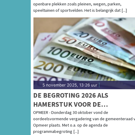
openbare plekken zoals pleinen, wegen, parken,
speeltuinen of sportvelden. Het is belangrijk dat [...]
5 november 2025, 13:26 uur
|
DE BEGROTING 2026 ALS
HAMERSTUK VOOR DE
BESLUITVORMENDE
OPMEER - Donderdag 30 oktober vond de
oordeelsvormende vergadering van de gemeenteraad 
RAADSVERGADERING
Opmeer plaats. Met o.a. op de agenda de
programmabegroting [...]