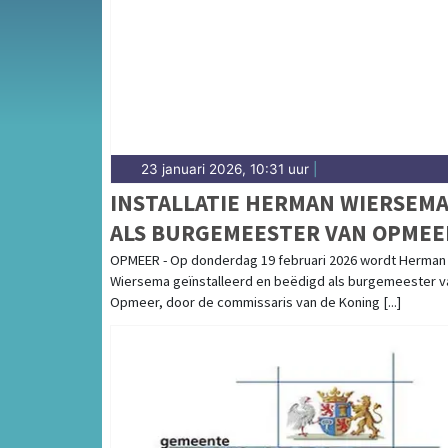
over natuur, recreatie en bereikbaarheid in
overzicht van gemeentenieuws in Opmeer.
23 januari 2026, 10:31 uur
|
INSTALLATIE HERMAN WIERSEM
ALS BURGEMEESTER VAN OPMEE
OPMEER - Op donderdag 19 februari 2026 wordt Herman
Wiersema geïnstalleerd en beëdigd als burgemeester v
Opmeer, door de commissaris van de Koning [...]