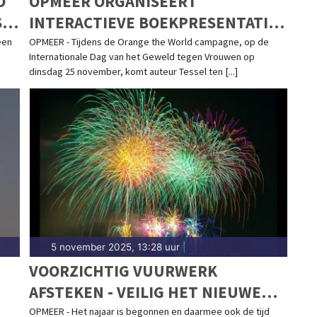
O
OPMEER ORGANISEERT
S
INTERACTIEVE BOEKPRESENTATIE
IN ’T KERKHUYS OVER
een
OPMEER - Tijdens de Orange the World campagne, op de
Internationale Dag van het Geweld tegen Vrouwen op
VROUWENGEWELD TIJDENS
dinsdag 25 november, komt auteur Tessel ten [...]
ORANGE THE WORLD
5 november 2025, 13:28 uur
|
VOORZICHTIG VUURWERK
AFSTEKEN - VEILIG HET NIEUWE
JAAR IN
OPMEER - Het najaar is begonnen en daarmee ook de tijd