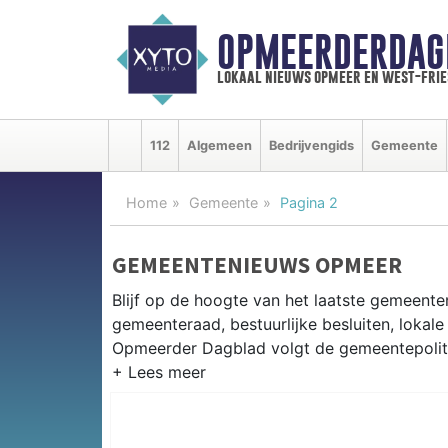
OPMEERDERDAG
lokaal nieuws opmeer en west-fri
112
Algemeen
Bedrijvengids
Gemeente
Home
Gemeente
Pagina 2
GEMEENTENIEUWS OPMEER
Blijf op de hoogte van het laatste gemeente
gemeenteraad, bestuurlijke besluiten, lokale
Opmeerder Dagblad volgt de gemeentepolitie
GEMEENTE OPMEER
Van woningbouwplannen in de West-Friese po