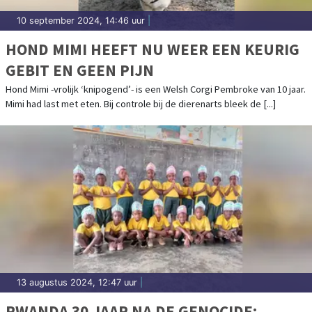
10 september 2024, 14:46 uur
|
HOND MIMI HEEFT NU WEER EEN KEURIG
GEBIT EN GEEN PIJN
Hond Mimi -vrolijk ‘knipogend’- is een Welsh Corgi Pembroke van 10 jaar.
Mimi had last met eten. Bij controle bij de dierenarts bleek de [...]
13 augustus 2024, 12:47 uur
|
RWANDA 30 JAAR NA DE GENOCIDE: