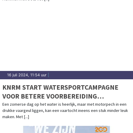
16 juli 2024, 11:54 uur
|
KNRM START WATERSPORTCAMPAGNE
VOOR BETERE VOORBEREIDING
WATERSPORTERS: IEDEREEN VEILIG HET
Een zomerse dag op het water is heerlijk, maar met motorpech in een
drukke vaargeul liggen, kan een vaartocht ineens een stuk minder leuk
WATER OP!
maken. Met [...]