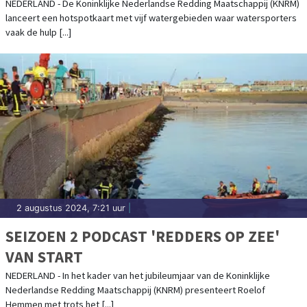
DEZE PLEKKEN RAKEN WATERSPORTERS
NEDERLAND - De Koninklijke Nederlandse Redding Maatschappij (KNRM)
lanceert een hotspotkaart met vijf watergebieden waar watersporters
IN PROBLEMEN.
vaak de hulp [...]
2 augustus 2024, 7:21 uur
|
SEIZOEN 2 PODCAST 'REDDERS OP ZEE'
VAN START
NEDERLAND - In het kader van het jubileumjaar van de Koninklijke
Nederlandse Redding Maatschappij (KNRM) presenteert Roelof
Hemmen met trots het [...]