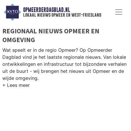
OPMEERDERDAGBLAD.NL
lokaal nieuws opmeer en west-friesland
REGIONAAL NIEUWS OPMEER EN
OMGEVING
Wat speelt er in de regio Opmeer? Op Opmeerder
Dagblad vind je het laatste regionale nieuws. Van lokale
ontwikkelingen en infrastructuur tot bijzondere verhalen
uit de buurt - wij brengen het nieuws uit Opmeer en de
wijde omgeving.
REGIONIEUWS OPMEER
Naast Opmeer volgen wij ook het nieuws uit Hoorn,
Enkhuizen, Medemblik en andere West-Friese gemeenten
in Noord-Holland.