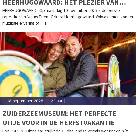
HEERHUGOWAARD: HET PLEZIER VAN
SAMEN MUZIEK MAKEN!
HEERHUGOWAARD - Op maandag 10 november 2025 is de eerste
repetitie van Nieuw Talent Orkest Heerhugowaard. Volwassenen zonder
muzikale ervaring of [...]
18 september 2025, 11:22 uur
|
ZUIDERZEEMUSEUM: HET PERFECTE
UITJE VOOR IN DE HERFSTVAKANTIE
ENKHUIZEN - Dit najaar strijkt de Oudhollandse kermis weer neer in ’t