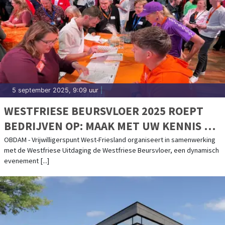
5 september 2025, 9:09 uur
|
WESTFRIESE BEURSVLOER 2025 ROEPT
BEDRIJVEN OP: MAAK MET UW KENNIS EN
KUNDE HET VERSCHIL VOOR DE REGIO!
OBDAM - Vrijwilligerspunt West-Friesland organiseert in samenwerking
met de Westfriese Uitdaging de Westfriese Beursvloer, een dynamisch
evenement [...]