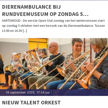
DIERENAMBULANCE BIJ
RUNDVEEMUSEUM OP ZONDAG 5
OKTOBER
AARTSWOUD - De eerste Open Stal zondag van het winterseizoen start
op zondag 5 oktober met een bezoek van de Dierenambulance. Tussen
13.00 en 16.30 [...]
19 september 2025, 17:34 uur
|
NIEUW TALENT ORKEST