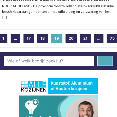
NOORD-HOLLAND - De provincie Noord-Holland stelt € 600.000 subsidie
beschikbaar aan gemeenten om de uitbreiding en verzwaring van het
[...]
1
...
17
18
19
(current)
20
21
...
75