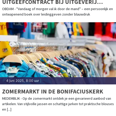
UITGEEFCONTRACT BIJ UITGEVERIJ
DOORNWATER VOOR HAAR EERSTE
OBDAM - "Vandaag of morgen val ik door de mand" – een persoonlijk en
ontwapenend boek over leidinggeven zonder blauwdruk
MANAGEMENTBOEK
4 juni 2025, 8:00 uur
|
ZOMERMARKT IN DE BONIFACIUSKERK
MEDEMBLIK - Op de zomermarkt ontdek je een gevarieerd aanbod van
artikelen. Van stijlvolle jassen en schattige jurken tot praktische blouses
en [...]