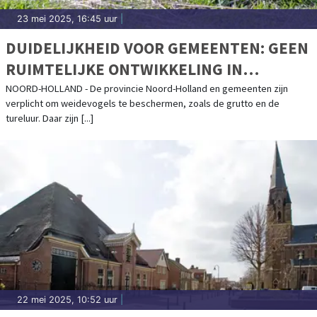
23 mei 2025, 16:45 uur
|
DUIDELIJKHEID VOOR GEMEENTEN: GEEN
RUIMTELIJKE ONTWIKKELING IN
WEIDEVOGELGEBIEDEN
NOORD-HOLLAND - De provincie Noord-Holland en gemeenten zijn
verplicht om weidevogels te beschermen, zoals de grutto en de
tureluur. Daar zijn [...]
22 mei 2025, 10:52 uur
|