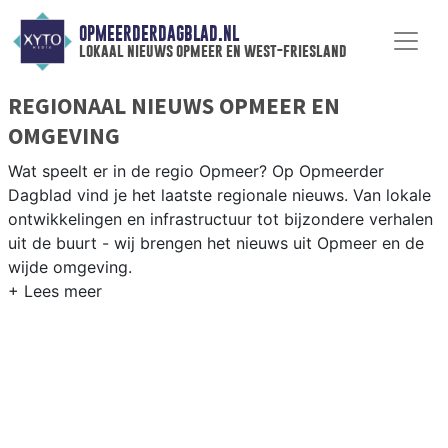
OPMEERDERDAGBLAD.NL
lokaal nieuws opmeer en west-friesland
REGIONAAL NIEUWS OPMEER EN
OMGEVING
Wat speelt er in de regio Opmeer? Op Opmeerder
Dagblad vind je het laatste regionale nieuws. Van lokale
ontwikkelingen en infrastructuur tot bijzondere verhalen
uit de buurt - wij brengen het nieuws uit Opmeer en de
wijde omgeving.
REGIONIEUWS OPMEER
Naast Opmeer volgen wij ook het nieuws uit Hoorn,
Enkhuizen, Medemblik en andere West-Friese gemeenten
in Noord-Holland.