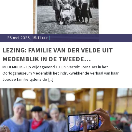
26 mei 2025, 15:11 uur
|
LEZING: FAMILIE VAN DER VELDE UIT
MEDEMBLIK IN DE TWEEDE
WERELDOORLOG
MEDEMBLIK - Op vrijdagavond 13 juni vertelt Jorna Tas in het
Oorlogsmuseum Medemblik het indrukwekkende verhaal van haar
Joodse familie tijdens de [...]