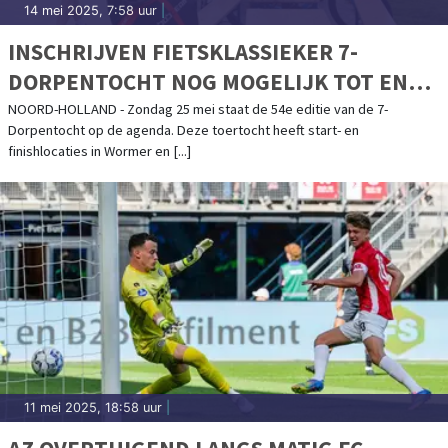
14 mei 2025, 7:58 uur
|
INSCHRIJVEN FIETSKLASSIEKER 7-
DORPENTOCHT NOG MOGELIJK TOT EN
MET 23 MEI
NOORD-HOLLAND - Zondag 25 mei staat de 54e editie van de 7-
Dorpentocht op de agenda. Deze toertocht heeft start- en
finishlocaties in Wormer en [...]
11 mei 2025, 18:58 uur
|