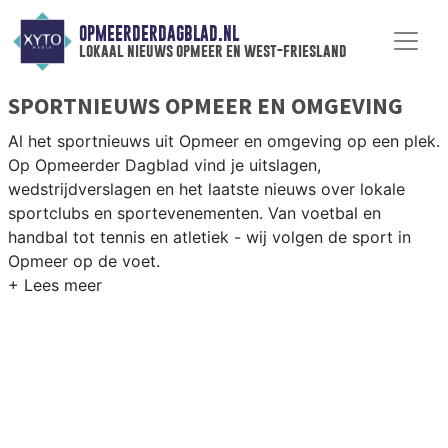
OPMEERDERDAGBLAD.NL
lokaal nieuws opmeer en west-friesland
SPORTNIEUWS OPMEER EN OMGEVING
Al het sportnieuws uit Opmeer en omgeving op een plek.
Op Opmeerder Dagblad vind je uitslagen,
wedstrijdverslagen en het laatste nieuws over lokale
sportclubs en sportevenementen. Van voetbal en
handbal tot tennis en atletiek - wij volgen de sport in
Opmeer op de voet.
LOKALE SPORT OPMEER
Van VV Opmeer en SV Spanbroek tot korfbal en fietsen
door de West-Friese polderwegen — sport in Opmeer
heeft een hecht dorps karakter. Blijf op de hoogte van
alle sportieve uitslagen en prestaties in Opmeer.