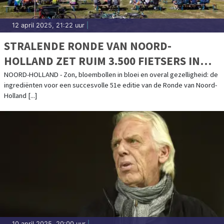
12 april 2025, 21:22 uur
|
STRALENDE RONDE VAN NOORD-
HOLLAND ZET RUIM 3.500 FIETSERS IN
HET ZONNETJE
NOORD-HOLLAND - Zon, bloembollen in bloei en overal gezelligheid: de
ingrediënten voor een succesvolle 51e editie van de Ronde van Noord-
Holland [...]
10 april 2025, 20:00 uur
|