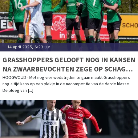
14 april 2025, 6:23 uur
|
GRASSHOPPERS GELOOFT NOG IN KANSEN
NA ZWAARBEVOCHTEN ZEGE OP SCHAGEN
UNITED
HOOGWOUD - Met nog vier wedstrijden te gaan maakt Grasshoppers
nog altijd kans op een plekje in de nacompetitie van de derde klasse.
De ploeg van [...]