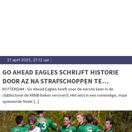
21 april 2025, 21:12 uur
|
GO AHEAD EAGLES SCHRIJFT HISTORIE
DOOR AZ NA STRAFSCHOPPEN TE
KLOPPEN
ROTTERDAM - Go Ahead Eagles heeft voor de eerste keer in de
clubhistorie de KNVB-beker veroverd. Het wist in een rommelige, maar
spannende finale [...]