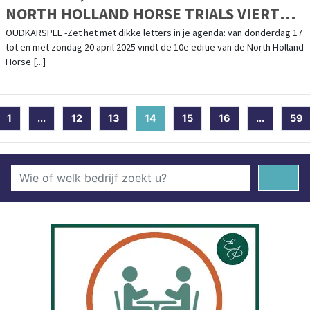
NORTH HOLLAND HORSE TRIALS VIERT
10E EDITIE GROTER DAN OOIT!
OUDKARSPEL -Zet het met dikke letters in je agenda: van donderdag 17
tot en met zondag 20 april 2025 vindt de 10e editie van de North Holland
Horse [...]
1
...
12
13
14
(current)
15
16
...
59