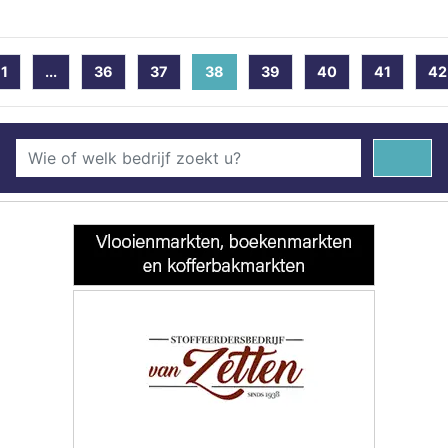
1
...
36
37
38
(current)
39
40
41
42