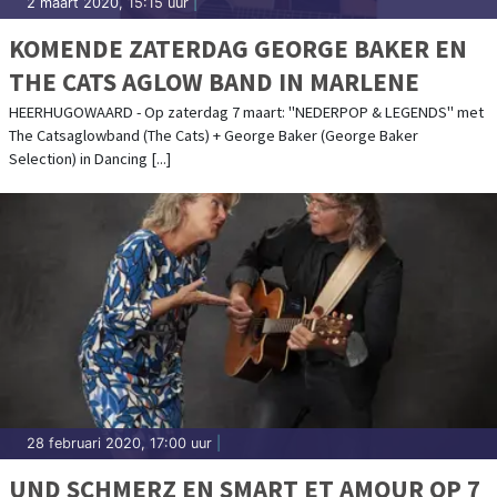
2 maart 2020, 15:15 uur
|
KOMENDE ZATERDAG GEORGE BAKER EN
THE CATS AGLOW BAND IN MARLENE
HEERHUGOWAARD - Op zaterdag 7 maart: "NEDERPOP & LEGENDS" met
The Catsaglowband (The Cats) + George Baker (George Baker
Selection) in Dancing [...]
28 februari 2020, 17:00 uur
|
UND SCHMERZ EN SMART ET AMOUR OP 7