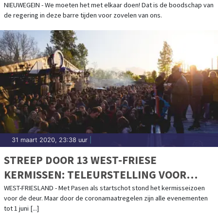
ZALEN, CAFÉS
NIEUWEGEIN - We moeten het met elkaar doen! Dat is de boodschap van
de regering in deze barre tijden voor zovelen van ons.
31 maart 2020, 23:38 uur
|
STREEP DOOR 13 WEST-FRIESE
KERMISSEN: TELEURSTELLING VOOR
INWONERS EN FINANCIËLE KLAP VOOR
WEST-FRIESLAND - Met Pasen als startschot stond het kermisseizoen
voor de deur. Maar door de coronamaatregelen zijn alle evenementen
KROEGEN
tot 1 juni [...]