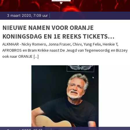
3 maart 2020, 7:09 uur
|
NIEUWE NAMEN VOOR ORANJE
KONINGSDAG EN 1E REEKS TICKETS
UITVERKOCHT
ALKMAAR - Nicky Romero, Jonna Fraser, Chivv, Yung Felix, Henkie T,
AFROBROS en Bram Krikke naast De Jeugd van Tegenwoordig en Bizzey
ook naar ORANJE [...]