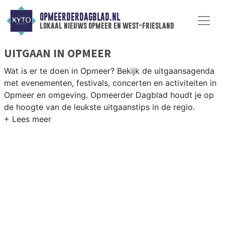
OPMEERDERDAGBLAD.NL
lokaal nieuws opmeer en west-friesland
UITGAAN IN OPMEER
Wat is er te doen in Opmeer? Bekijk de uitgaansagenda
met evenementen, festivals, concerten en activiteiten in
Opmeer en omgeving. Opmeerder Dagblad houdt je op
de hoogte van de leukste uitgaanstips in de regio.
EVENEMENTEN OPMEER
Van markten en culturele evenementen tot
muziekfestivals en culinaire events - ontdek het
complete uitgaansaanbod op opmeerderdagblad.nl.