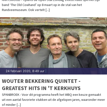
MAART
band ‘The Old Cowhand’ op 8 maart op in de stal van het
Rundveemuseum. Ook vertelt [...]
24 februari 2020, 8:49 uur
|
WOUTER BEKKERING QUINTET -
GREATEST HITS IN 'T KERKHUYS
SPANBROEK - Voor dit programma heeft het WBQ een keuze gemaakt
uit een aantal favoriete stukken uit de afgelopen jaren, waaronder meer
of minder [...]