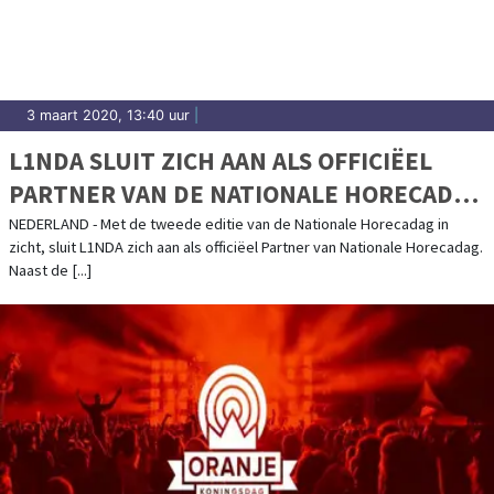
3 maart 2020, 13:40 uur
|
L1NDA SLUIT ZICH AAN ALS OFFICIËEL
PARTNER VAN DE NATIONALE HORECADAG
2020
NEDERLAND - Met de tweede editie van de Nationale Horecadag in
zicht, sluit L1NDA zich aan als officiëel Partner van Nationale Horecadag.
Naast de [...]