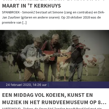
MAART IN 'T KERKHUYS
SPANBROEK - SimonèZ bestaat uit Simone (zang en contrabas) en Dirk-
Jan Zuurbier (gitaren en andere snaren). Op 20 oktober 2018 was de
première van [...]
24 februari 2020, 14:26 uur
|
EEN MIDDAG VOL KOEIEN, KUNST EN
MUZIEK IN HET RUNDVEEMUSEUM OP 8
AARTSWOUD - Tijdens de Open Stal Zondag treedt Ruud Spil met zijn