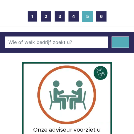
1
2
3
4
5
(current)
6