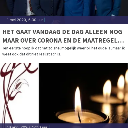
1 mei 2020, 6:30 uur
|
HET GAAT VANDAAG DE DAG ALLEEN NOG
MAAR OVER CORONA EN DE MAATREGELEN
DIE HIER AAN VASTZITTEN.
Ten eerste hoop ik dat het zo snel mogelijk weer bij het oude is, maar ik
weet ook dat dit niet realistisch is.
16 april 2020, 17:10 uur
|