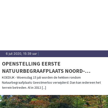
6 juli 2020, 15:39 uur
|
OPENSTELLING EERSTE
NATUURBEGRAAFPLAATS NOORD-
HOLLAND
KOEDIJK - Woensdag 15 juli worden de hekken rondom
Natuurbegraafplaats Geestmerloo verwijderd. Dan kan iedereen het
terrein betreden. Al in 2012 [...]