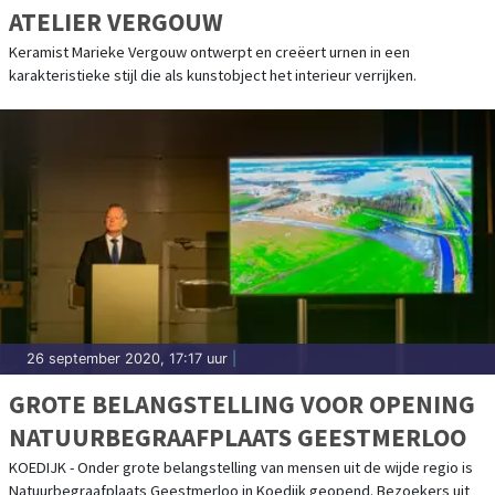
ATELIER VERGOUW
Keramist Marieke Vergouw ontwerpt en creëert urnen in een
karakteristieke stijl die als kunstobject het interieur verrijken.
26 september 2020, 17:17 uur
|
GROTE BELANGSTELLING VOOR OPENING
NATUURBEGRAAFPLAATS GEESTMERLOO
KOEDIJK - Onder grote belangstelling van mensen uit de wijde regio is
Natuurbegraafplaats Geestmerloo in Koedijk geopend. Bezoekers uit