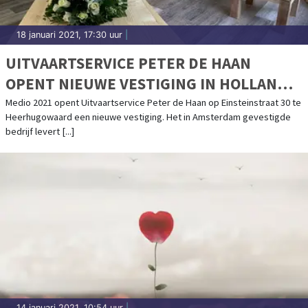
18 januari 2021, 17:30 uur
|
UITVAARTSERVICE PETER DE HAAN
OPENT NIEUWE VESTIGING IN HOLLANDS
KROON!
Medio 2021 opent Uitvaartservice Peter de Haan op Einsteinstraat 30 te
Heerhugowaard een nieuwe vestiging. Het in Amsterdam gevestigde
bedrijf levert [...]
14 januari 2021, 10:54 uur
|