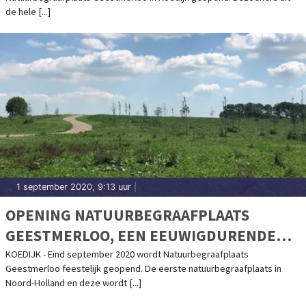
de hele [...]
1 september 2020, 9:13 uur
|
OPENING NATUURBEGRAAFPLAATS
GEESTMERLOO, EEN EEUWIGDURENDE
RUSTPLAATS IN DE NATUUR
KOEDIJK - Eind september 2020 wordt Natuurbegraafplaats
Geestmerloo feestelijk geopend. De eerste natuurbegraafplaats in
Noord-Holland en deze wordt [...]