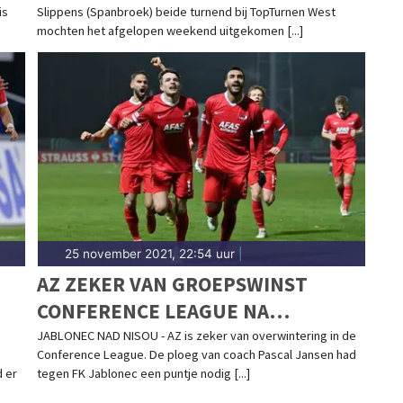
is
Slippens (Spanbroek) beide turnend bij TopTurnen West
mochten het afgelopen weekend uitgekomen [...]
25 november 2021, 22:54 uur
|
AZ ZEKER VAN GROEPSWINST
CONFERENCE LEAGUE NA
GELIJKSPEL IN TSJECHIË
JABLONEC NAD NISOU - AZ is zeker van overwintering in de
Conference League. De ploeg van coach Pascal Jansen had
d er
tegen FK Jablonec een puntje nodig [...]