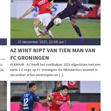
er. Blijf op de hoogte van alle sportieve uitslagen
21 december 2021, 22:58 uur
|
AZ WINT NIPT VAN TIEN MAN VAN
OP
FC GRONINGEN
ks
ALKMAAR - AZ heeft het voetbaljaar 2021 afgesloten met een
 De
nipte 1-0 zege op FC Groningen. De Alkmaarders wonnen in
december al hun wedstrijden en [...]