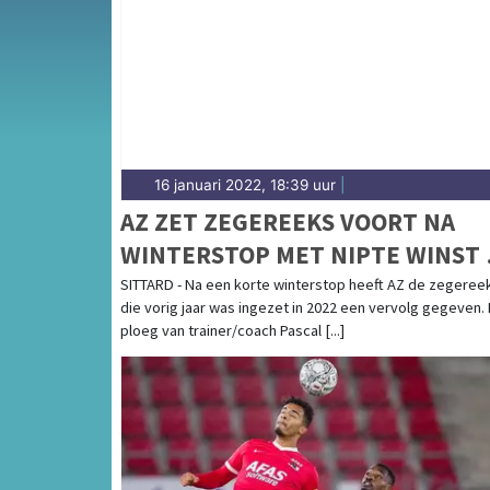
sport in Opmeer heeft een hecht dorps karakt
en prestaties in Opmeer.
16 januari 2022, 18:39 uur
|
AZ ZET ZEGEREEKS VOORT NA
WINTERSTOP MET NIPTE WINST 
FORTUNA SITTARD
SITTARD - Na een korte winterstop heeft AZ de zegeree
die vorig jaar was ingezet in 2022 een vervolg gegeven.
ploeg van trainer/coach Pascal [...]