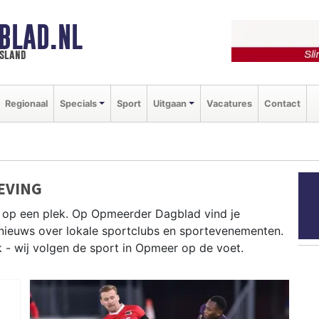
BLAD.NL
esland
Regionaal
Specials
Sport
Uitgaan
Vacatures
Contact
EVING
 op een plek. Op Opmeerder Dagblad vind je
e nieuws over lokale sportclubs en sportevenementen.
k - wij volgen de sport in Opmeer op de voet.
l en fietsen door de West-Friese polderwegen —