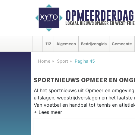
OPMEERDERDAG
lokaal nieuws opmeer en west-fri
112
Algemeen
Bedrijvengids
Gemeente
Home
Sport
Pagina 45
SPORTNIEUWS OPMEER EN OMG
Al het sportnieuws uit Opmeer en omgeving
uitslagen, wedstrijdverslagen en het laatst
Van voetbal en handbal tot tennis en atletie
LOKALE SPORT OPMEER
Van VV Opmeer en SV Spanbroek tot korfba