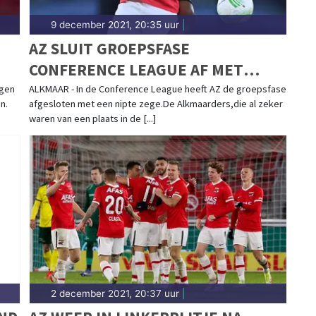
9 december 2021, 20:35 uur
|
AZ SLUIT GROEPSFASE
CONFERENCE LEAGUE AF MET
WINST
egen
ALKMAAR - In de Conference League heeft AZ de groepsfase
n.
afgesloten met een nipte zege.De Alkmaarders,die al zeker
waren van een plaats in de [...]
2 december 2021, 20:37 uur
|