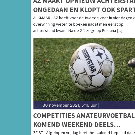
AZ MAAKT OPNIEUW ACHTERSTA
ONGEDAAN EN KLOPT OOK SPAR
ALKMAAR - AZ heeft voor de tweede keer in vier dagen 
overwinning weten te boeken nadat men eerst op
achterstand kwam. Na de 2-1 zege op Fortuna [...]
30 november 2021, 5:16 uur
|
COMPETITIES AMATEURVOETBAL
KOMEND WEEKEND DEELS
STILGELEGD
ZEIST - Afgelopen vrijdag heeft het kabinet bepaald dat