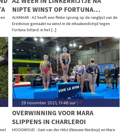
ND
AZ WEER IN LINKERRIJTJE NA
TA
NIPTE WINST OP FORTUNA
SITTARD
een
ALKMAAR - AZ heeft een flinke sprong op de ranglijst van de
Eredivisie gemaakt na winst in de inhaalwedstrijd tegen
Fortuna Sittard. in het [...]
29 november 2021, 11:46 uur
|
OVERWINNING VOOR MARA
SLIPPENS IN CHARLEROI
 met
HOOGWOUD - Sam van der Hilst (Nieuwe Niedorp) en Mara