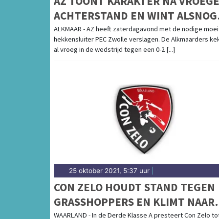
AZ TOONT KARAKTER NA VROEG
ACHTERSTAND EN WINT ALSNOG
VAN PEC ZWOLLE
ALKMAAR - AZ heeft zaterdagavond met de nodige moei
hekkensluiter PEC Zwolle verslagen. De Alkmaarders ke
al vroeg in de wedstrijd tegen een 0-2 [...]
25 oktober 2021, 5:37 uur
|
CON ZELO HOUDT STAND TEGEN
GRASSHOPPERS EN KLIMT NAAR
VIERDE PLAATS
WAARLAND - In de Derde Klasse A presteert Con Zelo to