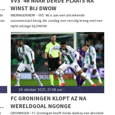
E
VVS '46 NAAR DERDE PLAATS NA
WINST BIJ DWOW
te
WIERINGERWERF - VVS '46 is aan een uitstekende
ken
seizoensstart bezig die zondag een vervolg kreeg met een
nipte uitzege bij DWOW.
24 oktober 2021, 21:58 uur
|
FC GRONINGEN KLOPT AZ NA
WERELDGOAL NGONGE
t
GRONINGEN - FC Groningen heeft mede dankzij een absolute