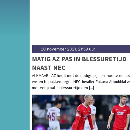
sport in Opmeer heeft een hecht dorps karakt
en prestaties in Opmeer.
20 november 2021, 21:59 uur
|
MATIG AZ PAS IN BLESSURETIJD
NAAST NEC
ALKMAAR - AZ heeft met de nodige pijn en moeite een p
weten te pakken tegen NEC. Invaller Zakaria Aboukhlal w
met een goal in blessuretijd een [...]