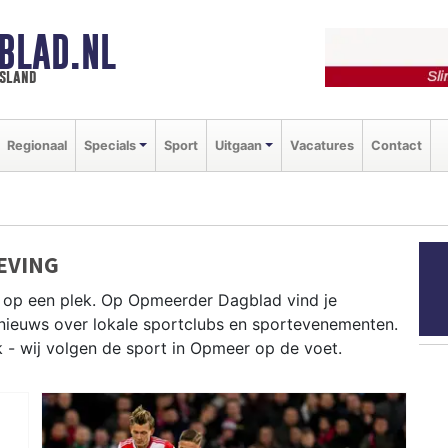
BLAD.NL
esland
Regionaal
Specials
Sport
Uitgaan
Vacatures
Contact
EVING
 op een plek. Op Opmeerder Dagblad vind je
e nieuws over lokale sportclubs en sportevenementen.
k - wij volgen de sport in Opmeer op de voet.
l en fietsen door de West-Friese polderwegen —