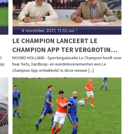
4 november 2021, 11:32 uur
|
LE CHAMPION LANCEERT LE
CHAMPION APP TER VERGROTING
VAN EVENTBELEVING
D
NOORD HOLLAND - Sportorganisatie Le Champion heeft voor
 op
haar fiets, hardloop- en wandelevenementen een Le
Champion App ontwikkeld. In deze nieuwe [...]