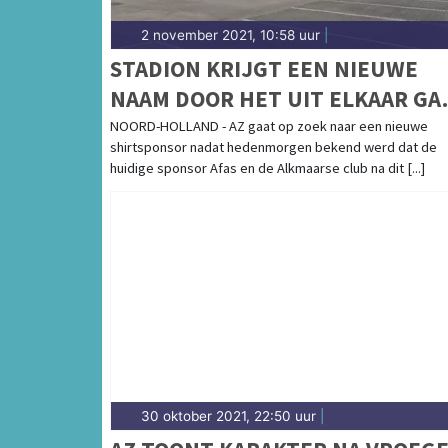
2 november 2021, 10:58 uur
|
STADION KRIJGT EEN NIEUWE
NAAM DOOR HET UIT ELKAAR GA
VAN AZ EN HOOFDSPONSOR AFAS
NOORD-HOLLAND - AZ gaat op zoek naar een nieuwe
shirtsponsor nadat hedenmorgen bekend werd dat de
huidige sponsor Afas en de Alkmaarse club na dit [...]
30 oktober 2021, 22:50 uur
|