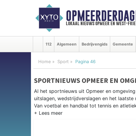
OPMEERDERDAG
lokaal nieuws opmeer en west-fri
112
Algemeen
Bedrijvengids
Gemeente
Home
Sport
Pagina 46
SPORTNIEUWS OPMEER EN OMG
Al het sportnieuws uit Opmeer en omgeving
uitslagen, wedstrijdverslagen en het laatst
Van voetbal en handbal tot tennis en atletie
LOKALE SPORT OPMEER
Van VV Opmeer en SV Spanbroek tot korfba