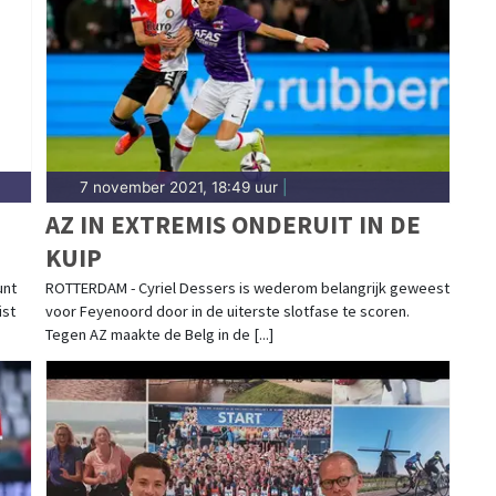
er. Blijf op de hoogte van alle sportieve uitslagen
7 november 2021, 18:49 uur
|
AZ IN EXTREMIS ONDERUIT IN DE
KUIP
unt
ROTTERDAM - Cyriel Dessers is wederom belangrijk geweest
ist
voor Feyenoord door in de uiterste slotfase te scoren.
Tegen AZ maakte de Belg in de [...]