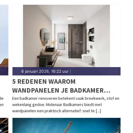
6 januari 2026, 16:22 uur
|
5 REDENEN WAAROM
WANDPANELEN JE BADKAMER
MAKKELIJKER EN MOOIER MAKEN
de
Een badkamer renoveren betekent vaak breekwerk, stof en
en
wekenlang gedoe. Molenaar Badkamers biedt met
wandpanelen een praktisch alternatief: snel te [...]