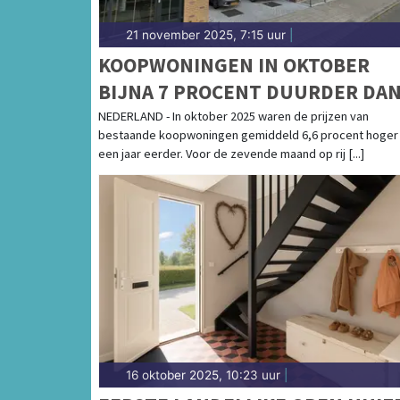
21 november 2025, 7:15 uur
|
KOOPWONINGEN IN OKTOBER
BIJNA 7 PROCENT DUURDER DA
JAAR EERDER
NEDERLAND - In oktober 2025 waren de prijzen van
bestaande koopwoningen gemiddeld 6,6 procent hoger
een jaar eerder. Voor de zevende maand op rij [...]
16 oktober 2025, 10:23 uur
|