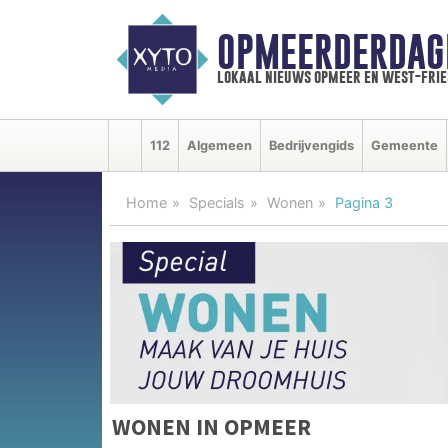
OPMEERDERDAG
lokaal nieuws opmeer en west-fri
112
Algemeen
Bedrijvengids
Gemeente
Home
Specials
Wonen
Pagina 3
WONEN IN OPMEER