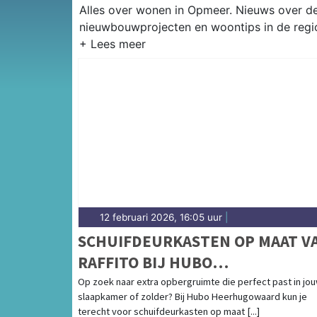
Alles over wonen in Opmeer. Nieuws over 
nieuwbouwprojecten en woontips in de regi
12 februari 2026, 16:05 uur
|
SCHUIFDEURKASTEN OP MAAT V
RAFFITO BIJ HUBO
HEERHUGOWAARD
Op zoek naar extra opbergruimte die perfect past in jo
slaapkamer of zolder? Bij Hubo Heerhugowaard kun je
terecht voor schuifdeurkasten op maat [...]