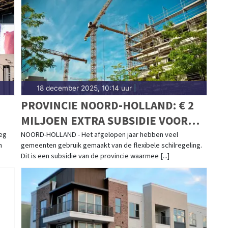
18 december 2025, 10:14 uur
|
PROVINCIE NOORD-HOLLAND: € 2
MILJOEN EXTRA SUBSIDIE VOOR
VERSNELLEN WONINGBOUW
oeg
NOORD-HOLLAND - Het afgelopen jaar hebben veel
n
gemeenten gebruik gemaakt van de flexibele schilregeling.
Dit is een subsidie van de provincie waarmee [...]