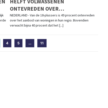
EN
HELFT VOLWASSENEN
ONTEVREDEN OVER
EN
WONINGAANBOD IN REGIO
ijk
NEDERLAND - Van de 18-plussers is 49 procent ontevreden
erde
over het aanbod van woningen in hun regio. Bovendien
verwacht bijna 40 procent dat het [...]
current)
4
5
...
11