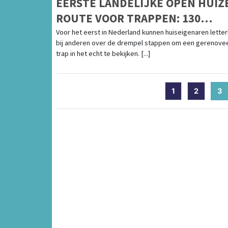
EERSTE LANDELIJKE OPEN HUIZ
ROUTE VOOR TRAPPEN: 130
BEWONERS OPENEN HUN DEUR
Voor het eerst in Nederland kunnen huiseigenaren letterl
bij anderen over de drempel stappen om een gerenove
trap in het echt te bekijken. [...]
1
2
3
(