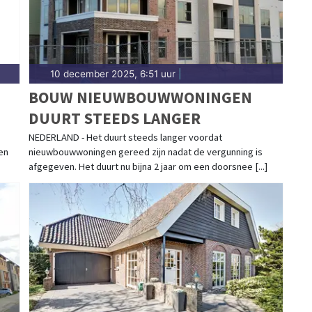
10 december 2025, 6:51 uur
|
BOUW NIEUWBOUWWONINGEN
DUURT STEEDS LANGER
NEDERLAND - Het duurt steeds langer voordat
en
nieuwbouwwoningen gereed zijn nadat de vergunning is
N
afgegeven. Het duurt nu bijna 2 jaar om een doorsnee [...]
KE