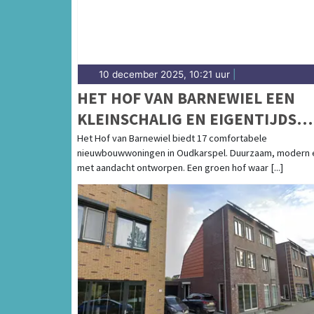
10 december 2025, 10:21 uur
|
HET HOF VAN BARNEWIEL EEN
KLEINSCHALIG EN EIGENTIJDS
NIEUWBOUWPROJECT VAN 17
Het Hof van Barnewiel biedt 17 comfortabele
nieuwbouwwoningen in Oudkarspel. Duurzaam, modern 
COMFORTABELE KOOPWONINGE
met aandacht ontworpen. Een groen hof waar [...]
IN HET HART VAN HET LANDELIJ
OUDKARSPEL