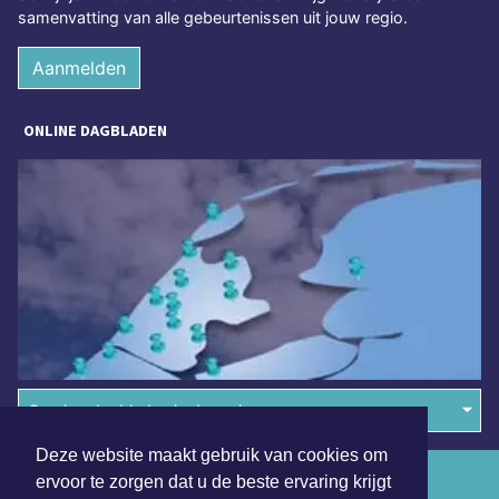
samenvatting van alle gebeurtenissen uit jouw regio.
Aanmelden
ONLINE DAGBLADEN
Overige dagbladen in de regio
Deze website maakt gebruik van cookies om
Algemene voorwaarden
ervoor te zorgen dat u de beste ervaring krijgt