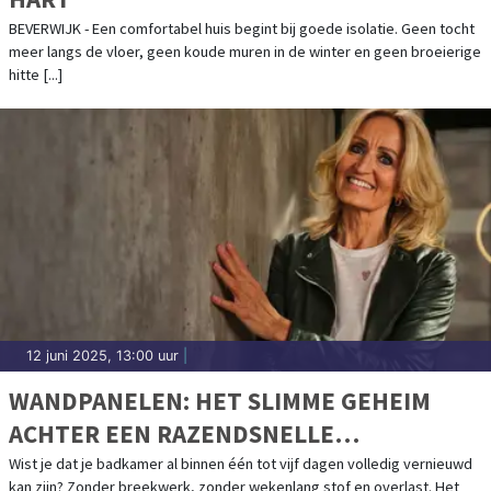
BEVERWIJK - Een comfortabel huis begint bij goede isolatie. Geen tocht
meer langs de vloer, geen koude muren in de winter en geen broeierige
hitte [...]
12 juni 2025, 13:00 uur
|
WANDPANELEN: HET SLIMME GEHEIM
ACHTER EEN RAZENDSNELLE
BADKAMERRENOVATIE
Wist je dat je badkamer al binnen één tot vijf dagen volledig vernieuwd
kan zijn? Zonder breekwerk, zonder wekenlang stof en overlast. Het