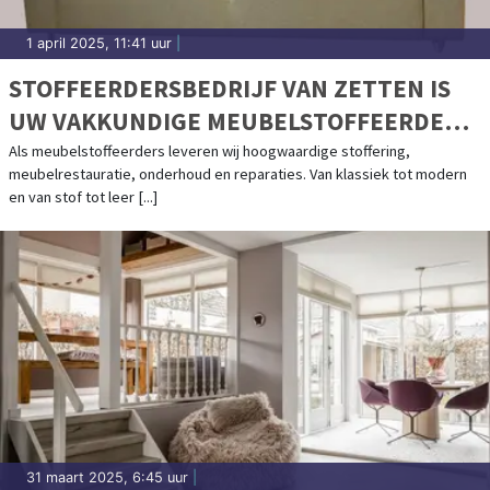
1 april 2025, 11:41 uur
|
STOFFEERDERSBEDRIJF VAN ZETTEN IS
UW VAKKUNDIGE MEUBELSTOFFEERDER
SINDS 1938
Als meubelstoffeerders leveren wij hoogwaardige stoffering,
meubelrestauratie, onderhoud en reparaties. Van klassiek tot modern
en van stof tot leer [...]
31 maart 2025, 6:45 uur
|