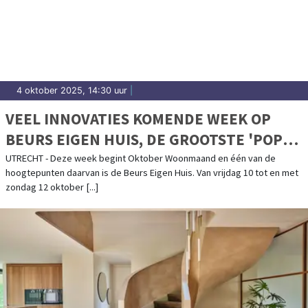
4 oktober 2025, 14:30 uur
|
VEEL INNOVATIES KOMENDE WEEK OP
BEURS EIGEN HUIS, DE GROOTSTE 'POP
UP SHOP' VOOR WONEN, BOUWEN EN
UTRECHT - Deze week begint Oktober Woonmaand en één van de
hoogtepunten daarvan is de Beurs Eigen Huis. Van vrijdag 10 tot en met
VERBOUWEN
zondag 12 oktober [...]