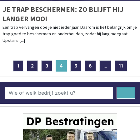
JE TRAP BESCHERMEN: ZO BLIJFT HIJ
LANGER MOOI
Een trap vervangen doe je niet ieder jaar. Daarom is het belangrijk om je
trap goed te beschermen en onderhouden, zodat hij lang meegaat.
Upstairs [...]
1
2
3
4
(current)
5
6
...
11