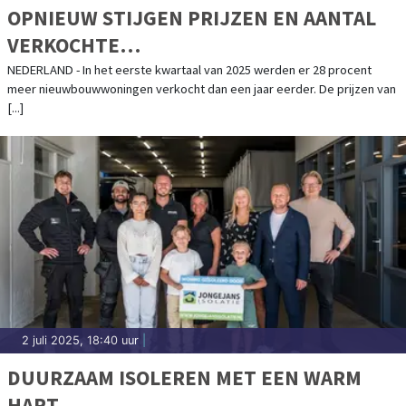
OPNIEUW STIJGEN PRIJZEN EN AANTAL
VERKOCHTE
NIEUWBOUWKOOPWONINGEN
NEDERLAND - In het eerste kwartaal van 2025 werden er 28 procent
meer nieuwbouwwoningen verkocht dan een jaar eerder. De prijzen van
[...]
2 juli 2025, 18:40 uur
|
DUURZAAM ISOLEREN MET EEN WARM
HART